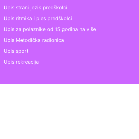
Upis strani jezik predškolci
Upis ritmika i ples predškolci
Upis za polaznike od 15 godina na više
Upis Metodička radionica
Upis sport
Upis rekreacija
Copyright © Cvrčak grupa
License Details
-
Uvjeti i
odredbe