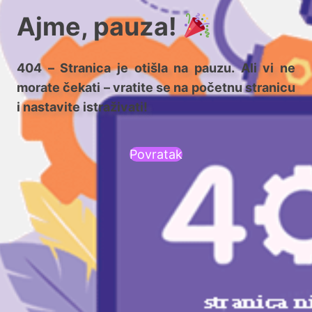
Ajme, pauza!
404 – Stranica je otišla na pauzu. Ali vi ne
morate čekati – vratite se na početnu stranicu
i nastavite istraživati!
Povratak