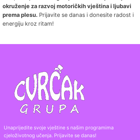
okruženje za razvoj motoričkih vještina i ljubavi
prema plesu.
Prijavite se danas i donesite radost i
energiju kroz ritam!
Unaprijedite svoje vještine s našim programima
cjeloživotnog učenja. Prijavite se danas!